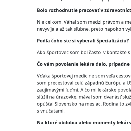
Bolo rozhodnutie pracovať v zdravotní
Nie celkom. Váhal som medzi právom a medi
nevyvíjala až tak sľubne, preto napokon vy
Podľa čoho ste si vyberali špecializáciu?
Ako športovec som bol často v kontakte s 
Čo vám povolanie lekára dalo, prípadne 
Vďaka športovej medicíne som veľa cestoval
som precestoval celú západnú Európu a US
zaujímavými ľuďmi. A čo mi lekárske povo
slúžil na úrazovke, mával som dvanásť slu
opúšťal Slovensko na mesiac. Rodina to zvl
s vnúčatami.
Na ktoré obdobia alebo momenty lekárs