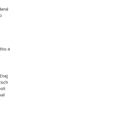
ň
adené
o
sťou a
čnej
azoch
oli
val