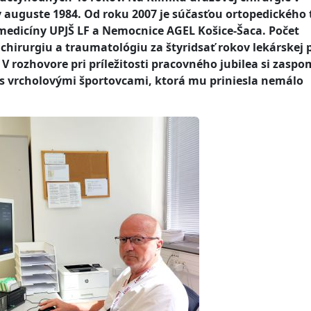
 v auguste 1984. Od roku 2007 je súčasťou ortopedického
 medicíny UPJŠ LF a Nemocnice AGEL Košice-Šaca. Počet
 chirurgiu a traumatológiu za štyridsať rokov lekárskej 
 V rozhovore pri príležitosti pracovného jubilea si zaspo
 s vrcholovými športovcami, ktorá mu priniesla nemálo