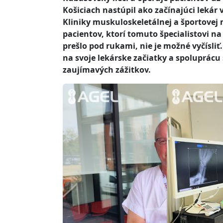
Košiciach nastúpil ako začínajúci lekár
Kliniky muskuloskeletálnej a športovej
pacientov, ktorí tomuto špecialistovi na
prešlo pod rukami, nie je možné vyčísliť.
na svoje lekárske začiatky a spoluprácu
zaujímavých zážitkov.