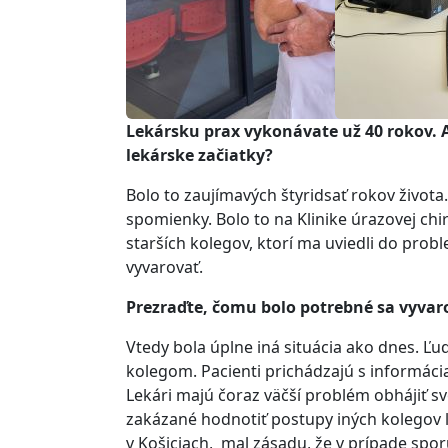
Lekársku prax vykonávate už 40 rokov. 
lekárske začiatky?
Bolo to zaujímavých štyridsať rokov živo
spomienky. Bolo to na Klinike úrazovej chir
starších kolegov, ktorí ma uviedli do prob
vyvarovať.
Prezraďte, čomu bolo potrebné sa vyvar
Vtedy bola úplne iná situácia ako dnes. Ľu
kolegom. Pacienti prichádzajú s informácia
Lekári majú čoraz väčší problém obhájiť svo
zakázané hodnotiť postupy iných kolegov l
v Košiciach, mal zásadu, že v prípade spo