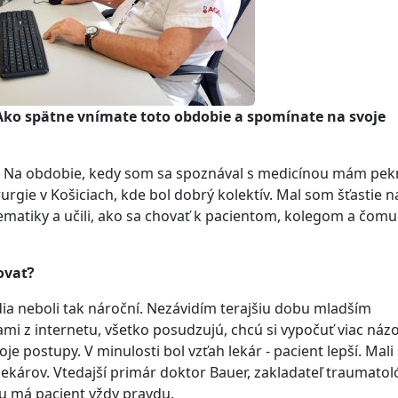
Ako spätne vnímate toto obdobie a spomínate na svoje
ta. Na obdobie, kedy som sa spoznával s medicínou mám pe
urgie v Košiciach, kde bol dobrý kolektív. Mal som šťastie n
lematiky a učili, ako sa chovať k pacientom, kolegom a čomu
ovať?
dia neboli tak nároční. Nezávidím terajšiu dobu mladším
mi z internetu, všetko posudzujú, chcú si vypočuť viac názo
je postupy. V minulosti bol vzťah lekár - pacient lepší. Mal
ekárov. Vtedajší primár doktor Bauer, zakladateľ traumatol
ru má pacient vždy pravdu.