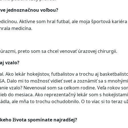
ctve jednoznačnou voľbou?
cínou. Aktívne som hral futbal, ale moja športová kariéra
hrala medicína.
úrazmi, preto som sa chcel venovať úrazovej chirurgii.
aj vzalo?
. Ako lekár hokejistov, futbalistov a trochu aj basketbalist
A. Dalo mi to možnosť vidieť svet a zoznámiť sa s mnohým
lanie vzalo? Nevenoval som sa celkom rodine. Veľa rokov s
žieb do mesiaca. Ako reprezentačný lekár som s hokejistami
ádla, ale mňa to trochu ochudobnilo. O to viac si to teraz 
keho života spomínate najradšej?