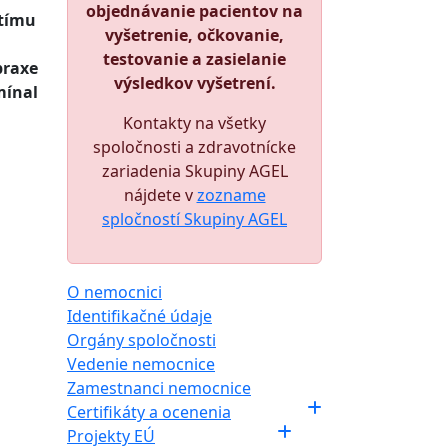
objednávanie pacientov na
 tímu
vyšetrenie, očkovanie,
testovanie a zasielanie
praxe
výsledkov vyšetrení.
mínal
Kontakty na všetky
spoločnosti a zdravotnícke
zariadenia Skupiny AGEL
nájdete v
zozname
spločností Skupiny AGEL
O nemocnici
Identifikačné údaje
Orgány spoločnosti
Vedenie nemocnice
Zamestnanci nemocnice
Certifikáty a ocenenia
Projekty EÚ