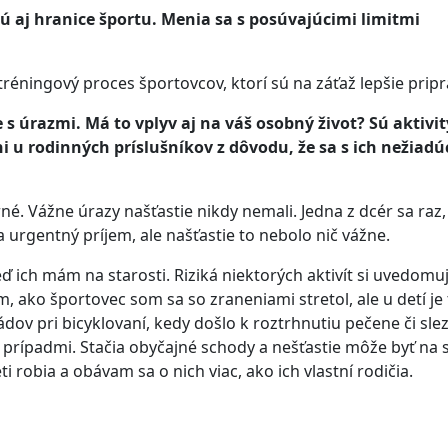
ú aj hranice športu. Menia sa s posúvajúcimi limitmi
tréningový proces športovcov, ktorí sú na záťaž lepšie pripr
 s úrazmi. Má to vplyv aj na váš osobný život? Sú aktivit
i u rodinných príslušníkov z dôvodu, že sa s ich nežiadú
né. Vážne úrazy našťastie nikdy nemali. Jedna z dcér sa raz
a urgentný príjem, ale našťastie to nebolo nič vážne.
ď ich mám na starosti. Riziká niektorých aktivít si uvedom
ím, ako športovec som sa so zraneniami stretol, ale u detí je
ov pri bicyklovaní, kedy došlo k roztrhnutiu pečene či slez
 prípadmi. Stačia obyčajné schody a nešťastie môže byť na s
i robia a obávam sa o nich viac, ako ich vlastní rodičia.