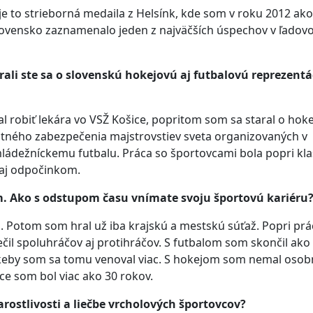
e to strieborná medaila z Helsínk, kde som v roku 2012 ako
Slovensko zaznamenalo jeden z najväčších úspechov v ľado
li ste sa o slovenskú hokejovú aj futbalovú reprezentá
 robiť lekára vo VSŽ Košice, popritom som sa staral o hok
otného zabezpečenia majstrovstiev sveta organizovaných v
mládežníckemu futbalu. Práca so športovcami bola popri kla
ň aj odpočinkom.
m. Ako s odstupom času vnímate svoju športovú kariéru
 Potom som hral už iba krajskú a mestskú súťaž. Popri prác
il spoluhráčov aj protihráčov. S futbalom som skončil ako 
keby som sa tomu venoval viac. S hokejom som nemal oso
e som bol viac ako 30 rokov.
ostlivosti a liečbe vrcholových športovcov?