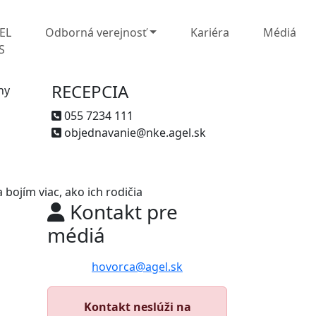
EL
Odborná verejnosť
Kariéra
Médiá
S
RECEPCIA
ny
055 7234 111
objednavanie@nke.agel.sk
bojím viac, ako ich rodičia
Kontakt pre
médiá
hovorca@agel.sk
Kontakt neslúži na