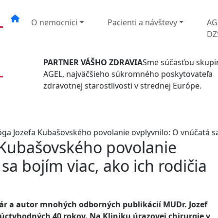
O nemocnici
Pacienti a návštevy
AG
DZ
PARTNER VÁŠHO ZDRAVIA
Sme súčasťou skupi
AGEL, najväčšieho súkromného poskytovateľa
zdravotnej starostlivosti v strednej Európe.
ga Jozefa Kubašovského povolanie ovplyvnilo: O vnúčatá sa 
 Kubašovského povolanie
sa bojím viac, ako ich rodičia
kár a autor mnohých odborných publikácií MUDr. Jozef
 úctyhodných 40 rokov. Na Kliniku úrazovej chirurgie v