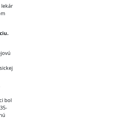
 lekár
vom
ciu.
ejovú
sickej
?
i bol
35-
bnú