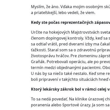
Myslím, že áno. Vďaka mojim osobným skús
a priateľskejší, lebo vedeli, že viem.
Kedy ste počas reprezentačných zápasov 
Určite na hokejových Majstrovstvách svet
členom dopingovej kontroly. Vždy, keď sa 
sa odtiaľ vrátil, pred dverami izby ma čaka
ťažkosti. Staral som sa o zdravotnú prípra
životosprávu hráčov. Pre zlomeninu záprs
Graňák. Potrebovali operáciu, ale po prevo
termín medzi objednanými pacientmi. Obom 
U nás by sa niečo také nestalo. Keď sme re
boli pripravení v takýchto situáciách hneď
Ktorý lekársky zákrok bol v rámci celej v
To sa nedá povedať. Na klinike úrazovej ch
poranenia alebo športové úrazy. Ja som s