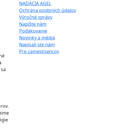
NADÁCIA AGEL
Ochrana osobných údajov
Výročné správy
Napíšte nám
Poďakovanie
Novinky a médiá
Napísali ste nám
Pre zamestnancov
kné
a
 sa
rov.
i sme
ógie