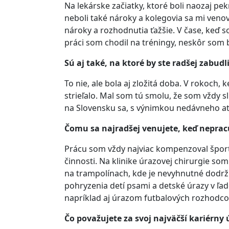
Na lekárske začiatky, ktoré boli naozaj pe
neboli také nároky a kolegovia sa mi venov
nároky a rozhodnutia ťažšie. V čase, keď s
práci som chodil na tréningy, neskôr som 
Sú aj také, na ktoré by ste radšej zabudl
To nie, ale bola aj zložitá doba. V rokoch, k
strieľalo. Mal som tú smolu, že som vždy sl
na Slovensku sa, s výnimkou nedávneho at
Čomu sa najradšej venujete, keď neprac
Prácu som vždy najviac kompenzoval špor
činnosti. Na klinike úrazovej chirurgie so
na trampolínach, kde je nevyhnutné dodrži
pohryzenia detí psami a detské úrazy v ľ
napríklad aj úrazom futbalových rozhodco
Čo považujete za svoj najväčší kariérny