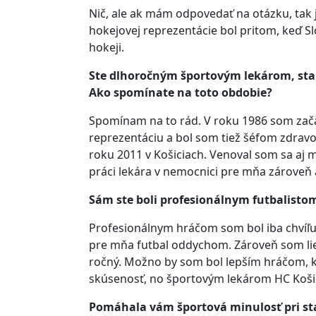
Nič, ale ak mám odpovedať na otázku, tak j
hokejovej reprezentácie bol pritom, keď 
hokeji.
Ste dlhoročným športovým lekárom, stara
Ako spomínate na toto obdobie?
Spomínam na to rád. V roku 1986 som začal
reprezentáciu a bol som tiež šéfom zdrav
roku 2011 v Košiciach. Venoval som sa aj 
práci lekára v nemocnici pre mňa zárove
Sám ste boli profesionálnym futbalisto
Profesionálnym hráčom som bol iba chvíľu.
pre mňa futbal oddychom. Zároveň som lieč
ročný. Možno by som bol lepším hráčom, 
skúsenosť, no športovým lekárom HC Košic
Pomáhala vám športová minulosť pri star