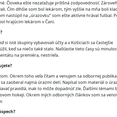
kné. Človeka ešte nezaťažuje prílišná zodpovednosť. Zárove
ali. Čím dlhšie som bol lekárom, tým vyššie na mňa boli kl
om nastúpil na „úrazovku“ som ešte aktívne hrával futbal. P
bol hrajúcim lekárom v Čani.
i?
eď si isté skupiny vybavovali účty a v Košiciach sa častejšie
úžil, keď sa niečo také stalo. Našťastie tieto časy sú minulo
entátu na premiéra, nestrieľa.
ujete?
tom. Okrem toho veľa čítam a venujem sa odbornej publika
m sa zaoberal najmä úrazmi detí. Napísal som materiál o úr
avať pravidlá, inak to môže dopadnúť zle. Ďalšími témami b
adovom hokeji. Okrem iných odborných článkov som sa veno
v.
 úspech?