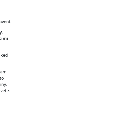
avení.
y,
cimi
, keď
ujem
 to
iny.
vete.