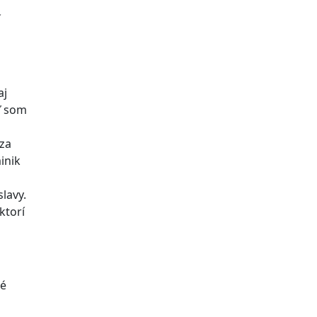
í
aj
ď som
 za
inik
lavy.
ktorí
né