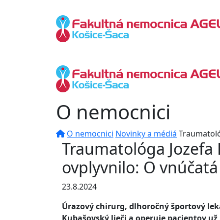
O nemocnici
O nemocnici
Novinky a médiá
Traumatoló
Traumatológa Jozefa
ovplyvnilo: O vnúčatá 
23.8.2024
Úrazový chirurg, dlhoročný športový le
Kubašovský lieči a operuje pacientov už