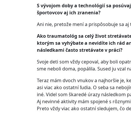
S vývojom doby a technológií sa posúvaj
športovcov aj ich zranenia?
Ani nie, pretože mení a prispôsobuje sa aj 
Ako traumatológ sa celý život stretávate
ktorým sa vyhýbate a nevidíte ich rád an
následkami často stretávate v práci?
Svoje deti som vždy cepoval, aby boli opatr
sme neboli doma, popálila. Sused ju vzal n
Teraz mám dvoch vnukov a najhoršie je, ke
asi viac ako ostatní ľudia. O seba sa neboj
iné. Videl som škaredé úrazy následkom pád
Aj nevinné aktivity mám spojené s rôznymi
Preto vždy viac ako ostatní sledujem, čo det