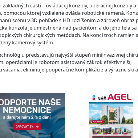
h základných častí – ovládacej konzoly, operačnej konzoly a
u, pomocou ktorej vzdialene ovláda robotické ramená. Konz
manú scénu v 3D pohľade s HD rozlíšením a zároveň obraz 
cká konzola je umiestnená nad pacientom a do jeho tela sa
skopických chirurgických metódach. Na konci troch ramien 
vedený kamerový systém.
chnológiu predstavujú najvyšší stupeň miniinvazívnej chiru
mi operáciami je robotom asistovaný zákrok efektívnejší,
 krvácania, eliminuje pooperačné komplikácie a výrazne skr