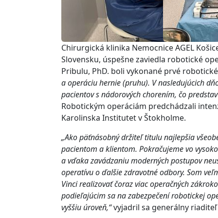
Chirurgická klinika Nemocnice AGEL Košic
Slovensku, úspešne zaviedla robotické ope
Pribulu, PhD. boli vykonané prvé robotick
a operáciu hernie (pruhu). V nasledujúcich d
pacientov s nádorových chorením, čo predstavu
Robotickým operáciám predchádzali intenzí
Karolinska Institutet v Štokholme.
„Ako päťnásobný držiteľ titulu najlepšia všeob
pacientom a klientom. Pokračujeme vo vysoko 
a vďaka zavádzaniu moderných postupov neust
operatívu o ďalšie zdravotné odbory. Som ve
Vinci realizovať čoraz viac operačných zákro
podieľajúcim sa na zabezpečení robotickej ope
vyššiu úroveň,“
vyjadril sa generálny riadi