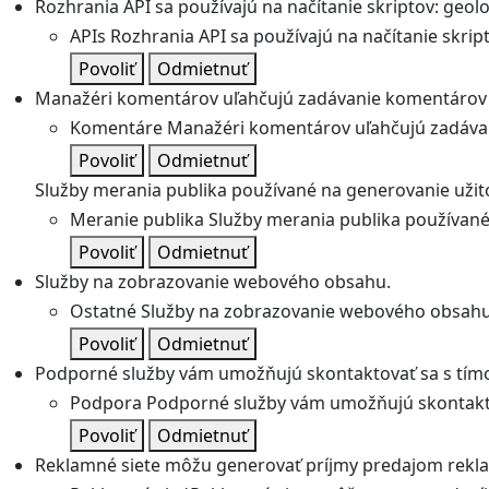
Rozhrania API sa používajú na načítanie skriptov: geolok
APIs
Rozhrania API sa používajú na načítanie skripto
Povoliť
Odmietnuť
Manažéri komentárov uľahčujú zadávanie komentárov 
Komentáre
Manažéri komentárov uľahčujú zadávan
Povoliť
Odmietnuť
Služby merania publika používané na generovanie užitoč
Meranie publika
Služby merania publika používané 
Povoliť
Odmietnuť
Služby na zobrazovanie webového obsahu.
Ostatné
Služby na zobrazovanie webového obsahu
Povoliť
Odmietnuť
Podporné služby vám umožňujú skontaktovať sa s tímo
Podpora
Podporné služby vám umožňujú skontakto
Povoliť
Odmietnuť
Reklamné siete môžu generovať príjmy predajom rekl