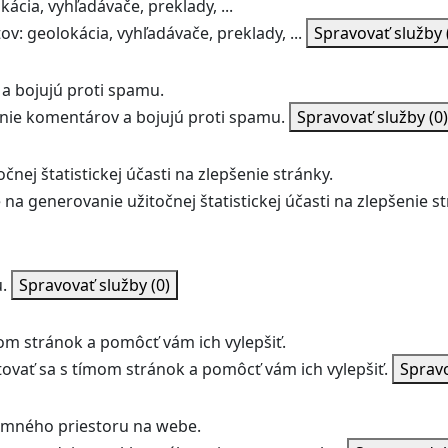
ácia, vyhľadávače, preklady, ...
v: geolokácia, vyhľadávače, preklady, ...
Spravovať služby
a bojujú proti spamu.
ie komentárov a bojujú proti spamu.
Spravovať služby
(0)
nej štatistickej účasti na zlepšenie stránky.
na generovanie užitočnej štatistickej účasti na zlepšenie st
.
Spravovať služby
(0)
m stránok a pomôcť vám ich vylepšiť.
vať sa s tímom stránok a pomôcť vám ich vylepšiť.
Sprav
amného priestoru na webe.