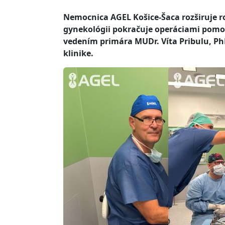
Nemocnica AGEL Košice-Šaca rozširuje ro
gynekológii pokračuje operáciami pomoc
vedením primára MUDr. Víta Pribulu, PhD
klinike.