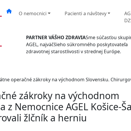
O nemocnici
Pacienti a návštevy
AG
DZ
PARTNER VÁŠHO ZDRAVIA
Sme súčasťou skupi
AGEL, najväčšieho súkromného poskytovateľa
zdravotnej starostlivosti v strednej Európe.
kátne operačné zákroky na východnom Slovensku. Chirurg
račné zákroky na východnom
ia z Nemocnice AGEL Košice-Š
vali žlčník a herniu