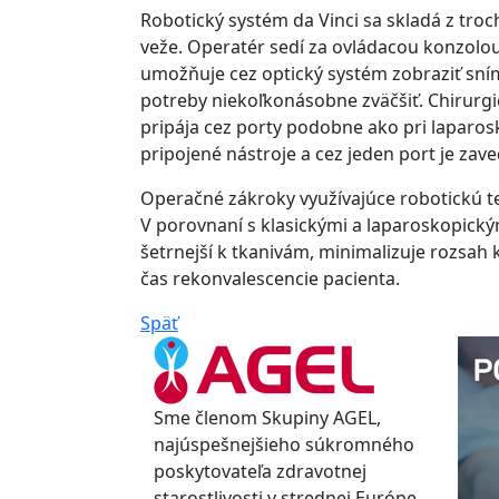
Robotický systém da Vinci sa skladá z troc
veže. Operatér sedí za ovládacou konzolo
umožňuje cez optický systém zobraziť sní
potreby niekoľkonásobne zväčšiť. Chirurgi
pripája cez porty podobne ako pri laparo
pripojené nástroje a cez jeden port je za
Operačné zákroky využívajúce robotickú te
V porovnaní s klasickými a laparoskopický
šetrnejší k tkanivám, minimalizuje rozsah
čas rekonvalescencie pacienta.
Späť
Sme členom Skupiny AGEL,
najúspešnejšieho súkromného
poskytovateľa zdravotnej
starostlivosti v strednej Európe.