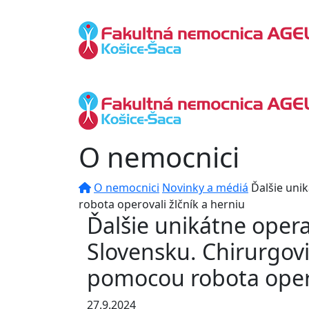
O nemocnici
O nemocnici
Novinky a médiá
Ďalšie uni
robota operovali žlčník a herniu
Ďalšie unikátne ope
Slovensku. Chirurgov
pomocou robota opero
27.9.2024