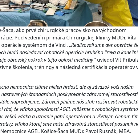
e-Šaca, ako prvé chirurgické pracovisko na východnom
rácie. Pod vedením primára Chirurgickej kliniky MUDr. Víta
é operácie systémom da Vinci.
„Realizovali sme dve operácie žl
ňoch budú nasledovať robotické operácie hrubého čreva a konečn
je obrovský pokrok v tejto oblasti medicíny,“
uviedol Vít Pribul
vne školenia, tréningy a následná certifikácia operatérov 
ecná nemocnica cítime nielen hrdosť, ale aj záväzok voči našim
nastavených štandardoch poskytovania zdravotnej starostlivosti
ále napredujeme. Zároveň plníme náš sľub rozširovať robotick
ľmi rád, že vďaka spoločnosti AGEL môžeme s robotickým systém
kov. Veľká vďaka a uznanie patrí operatérom a všetkým členom tí
ratívy, vďaka ktorej sme našu zdravotnú starostlivosť posunuli n
teľ Nemocnice AGEL Košice-Šaca MUDr. Pavol Rusnák, MBA.