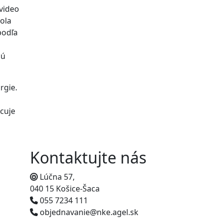
 video
ola
podľa
sú
rgie.
acuje
Kontaktujte nás
Lúčna 57,
040 15 Košice-Šaca
055 7234 111
objednavanie@nke.agel.sk