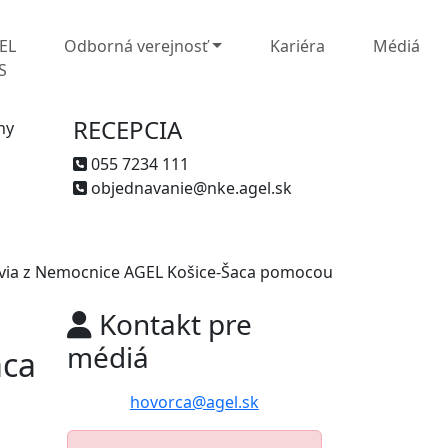
EL
Odborná verejnosť
Kariéra
Médiá
S
RECEPCIA
ny
055 7234 111
objednavanie@nke.agel.sk
ovia z Nemocnice AGEL Košice-Šaca pomocou
Kontakt pre
médiá
aca
hovorca@agel.sk