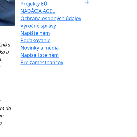
Projekty EÚ
NADÁCIA AGEL
Ochrana osobných údajov
Výročné správy
Napíšte nám
Poďakovanie
čníka
Novinky a médiá
íka u
Napísali ste nám
a.
Pre zamestnancov
v
ú
om da
mu
a