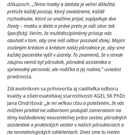
dôkazoch.
„Téma matky a dieťaťa je veľmi dôležitá,
pretože každý postup, ktorý zavádzame, každé
rozhodnutie, ktoré sa snažíme prijať, ovplyvňuje dva
životy – matku a dieťa a práve preto je náš obor tak
špecifický. Verím, že multidisciplinárny prístup nás
obohatí v tom, aby sme náš odbor posúvali ďalej. Mojim
osobným krédom a krédom našej pôrodnice je, aby sme
každej pacientke vyšli v ústrety. To znamená, že v strede
záujmu nemá byť pôrodník, pôrodná asistentka a
sprievodný personál, ale rodička a jej rodina,“
uviedol
prednosta.
Zdravotníkom sa prihovorila aj riaditeľka odboru
kvality a ošetrovateľskej starostlivosti AGEL SK PhDr.
Jana Ondrišová:
„Je mi veľkou cťou a potešením, že vás
môžem privítať na odbornom podujatí zameranom na
témy každodennej neoceniteľnej práce sestier, pôrodných
asistentiek a praktických sestier v našich pôrodniciach a
na neonatologických oddeleniach. Dnes sme tu nielen