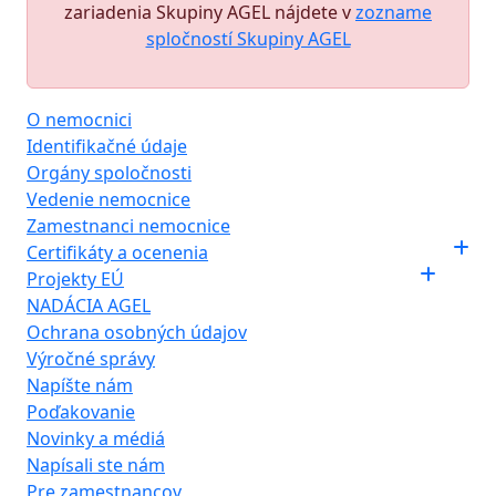
zariadenia Skupiny AGEL nájdete v
zozname
spločností Skupiny AGEL
O nemocnici
Identifikačné údaje
Orgány spoločnosti
Vedenie nemocnice
Zamestnanci nemocnice
Certifikáty a ocenenia
Projekty EÚ
NADÁCIA AGEL
Ochrana osobných údajov
Výročné správy
Napíšte nám
Poďakovanie
Novinky a médiá
Napísali ste nám
Pre zamestnancov