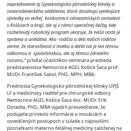
napredovanie aj Gynekologicko-pôrodníckej kliniky a
novorodeneckého oddelenia, ktoré dosahujú vynikajúce
výsledky vo veľkej konkurencii zdravotníckych zariadení
v Košiciach a kraji, ale aj v rámci operačnej liečby, kde
rozbehnutý robotický program ukazuje, že naša cesta je
správna a unikátna. Ako rodičia a deti našich rodičov
vieme, že starostlivosť o matku a dieťa nie je len témou
odbornou a spoločenskou, ale aj témou zdravého
rozumu,“
privítal účastníkov seminára predseda
predstavenstva Nemocnice AGEL Košice Šaca prof.
MUDr. František Sabol, PhD., MPH, MBA.
Prednosta Gynekologicko-pôrodníckej kliniky UPJŠ
LF a medicínsky riaditeľ pre chirurgické odbory
Nemocnice AGEL Košice-Šaca doc. MUDr. Erik
Dosedla, PhD., MBA vyjadril presvedčenie, že
podujatie prinieslo informácie o inováciách a
osvedčených postupoch v súlade s najnovšími
poznatkami materno-fetálnej medicíny založenej na