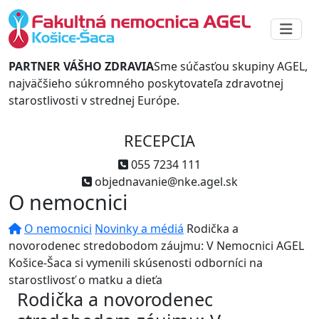
PARTNER VÁŠHO ZDRAVIA
Sme súčasťou skupiny AGEL,
najväčšieho súkromného poskytovateľa zdravotnej
starostlivosti v strednej Európe.
RECEPCIA
055 7234 111
objednavanie@nke.agel.sk
O nemocnici
O nemocnici
Novinky a médiá
Rodička a
novorodenec stredobodom záujmu: V Nemocnici AGEL
Košice-Šaca si vymenili skúsenosti odborníci na
starostlivosť o matku a dieťa
Rodička a novorodenec