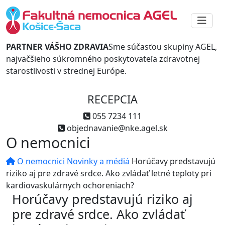
PARTNER VÁŠHO ZDRAVIA
Sme súčasťou skupiny AGEL,
najväčšieho súkromného poskytovateľa zdravotnej
starostlivosti v strednej Európe.
RECEPCIA
055 7234 111
objednavanie@nke.agel.sk
O nemocnici
O nemocnici
Novinky a médiá
Horúčavy predstavujú
riziko aj pre zdravé srdce. Ako zvládať letné teploty pri
kardiovaskulárnych ochoreniach?
Horúčavy predstavujú riziko aj
pre zdravé srdce. Ako zvládať