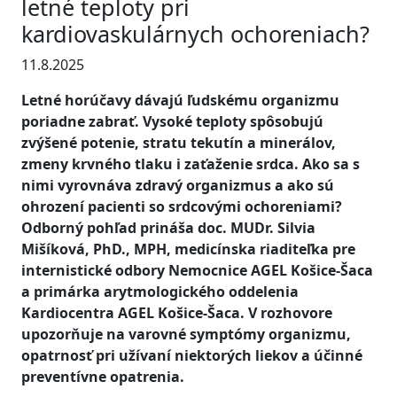
letné teploty pri
kardiovaskulárnych ochoreniach?
11.8.2025
Letné horúčavy dávajú ľudskému organizmu
poriadne zabrať. Vysoké teploty spôsobujú
zvýšené potenie, stratu tekutín a minerálov,
zmeny krvného tlaku i zaťaženie srdca. Ako sa s
nimi vyrovnáva zdravý organizmus a ako sú
ohrození pacienti so srdcovými ochoreniami?
Odborný pohľad prináša doc. MUDr. Silvia
Mišíková, PhD., MPH, medicínska riaditeľka pre
internistické odbory Nemocnice AGEL Košice-Šaca
a primárka arytmologického oddelenia
Kardiocentra AGEL Košice-Šaca. V rozhovore
upozorňuje na varovné symptómy organizmu,
opatrnosť pri užívaní niektorých liekov a účinné
preventívne opatrenia.