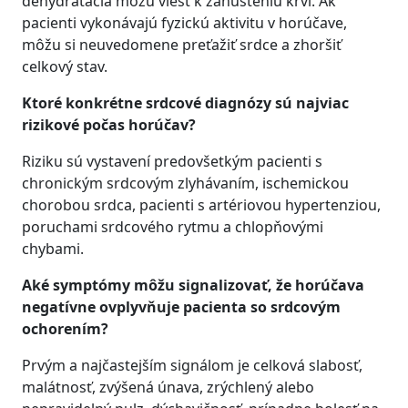
dehydratácia môžu viesť k zahusteniu krvi. Ak
pacienti vykonávajú fyzickú aktivitu v horúčave,
môžu si neuvedomene preťažiť srdce a zhoršiť
celkový stav.
Ktoré konkrétne srdcové diagnózy sú najviac
rizikové počas horúčav?
Riziku sú vystavení predovšetkým pacienti s
chronickým srdcovým zlyhávaním, ischemickou
chorobou srdca, pacienti s artériovou hypertenziou,
poruchami srdcového rytmu a chlopňovými
chybami.
Aké symptómy môžu signalizovať, že horúčava
negatívne ovplyvňuje pacienta so srdcovým
ochorením?
Prvým a najčastejším signálom je celková slabosť,
malátnosť, zvýšená únava, zrýchlený alebo