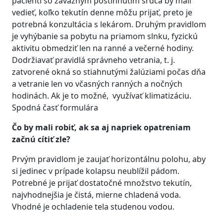
pacienti so závažným postihnutím srdca by mali
vedieť, koľko tekutín denne môžu prijať, preto je
potrebná konzultácia s lekárom. Druhým pravidlom
je vyhýbanie sa pobytu na priamom slnku, fyzickú
aktivitu obmedziť len na ranné a večerné hodiny.
Dodržiavať pravidlá správneho vetrania, t. j.
zatvorené okná so stiahnutými žalúziami počas dňa
a vetranie len vo včasných ranných a nočných
hodinách. Ak je to možné, využívať klimatizáciu.
Spodná časť formulára
Čo by mali robiť, ak sa aj napriek opatreniam
začnú cítiť zle?
Prvým pravidlom je zaujať horizontálnu polohu, aby
si jedinec v prípade kolapsu neublížil pádom.
Potrebné je prijať dostatočné množstvo tekutín,
najvhodnejšia je čistá, mierne chladená voda.
Vhodné je ochladenie tela studenou vodou.