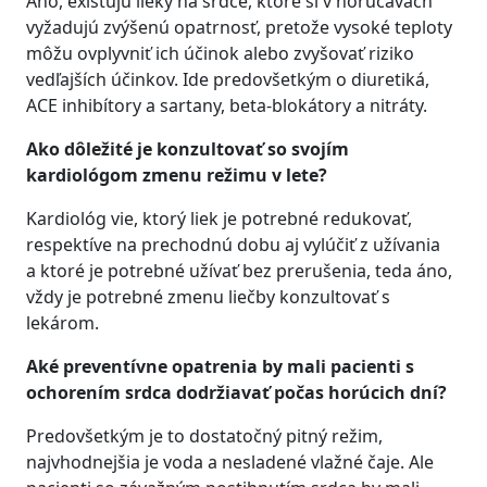
Áno, existujú lieky na srdce, ktoré si v horúčavách
vyžadujú zvýšenú opatrnosť, pretože vysoké teploty
môžu ovplyvniť ich účinok alebo zvyšovať riziko
vedľajších účinkov. Ide predovšetkým o diuretiká,
ACE inhibítory a sartany, beta-blokátory a nitráty.
Ako dôležité je konzultovať so svojím
kardiológom zmenu režimu v lete?
Kardiológ vie, ktorý liek je potrebné redukovať,
respektíve na prechodnú dobu aj vylúčiť z užívania
a ktoré je potrebné užívať bez prerušenia, teda áno,
vždy je potrebné zmenu liečby konzultovať s
lekárom.
Aké preventívne opatrenia by mali pacienti s
ochorením srdca dodržiavať počas horúcich dní?
Predovšetkým je to dostatočný pitný režim,
najvhodnejšia je voda a nesladené vlažné čaje. Ale