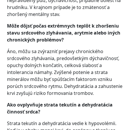
nepravidelný pulz, dýchavičnosť, prípadne bolesť na
hrudníku. V krajnom prípade je to zmätenosť a
zhoršený mentálny stav.
Môže dôjsť počas extrémnych teplôt k zhoršeniu
stavu srdcového zlyhávania, arytmie alebo iných
chronických problémov?
Áno, môžu sa zvýrazniť prejavy chronického
srdcového zlyhávania, predovšetkým dýchavičnosť,
opuchy dolných končatín, celková slabosť a
intolerancia námahy. Zvýšené potenie a strata
minerálov môžu byť spúšťacím faktorom vzniku
porúch srdcového rytmu. Dehydratácia a zahustenie
krvi zvyšujú riziko formovania trombov.
Ako ovplyvňuje strata tekutín a dehydratácia
činnosť srdca?
Strata tekutín a dehydratácia vedie k hypovolémii.