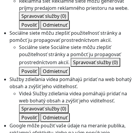
Reklamná sieť
Reklamné siete môžu generovať
príjmy predajom reklamného priestoru na webe.
Spravovať služby
(0)
Povoliť
Odmietnuť
Sociálne siete môžu zlepšiť použiteľnosť stránky a
pomôcť ju propagovať prostredníctvom akcií.
Sociálne siete
Sociálne siete môžu zlepšiť
použiteľnosť stránky a pomôcť ju propagovať
prostredníctvom akcií.
Spravovať služby
(0)
Povoliť
Odmietnuť
Služby zdieľania videa pomáhajú pridať na web bohatý
obsah a zvýšiť jeho viditeľnosť.
Videá
Služby zdieľania videa pomáhajú pridať na
web bohatý obsah a zvýšiť jeho viditeľnosť.
Spravovať služby
(0)
Povoliť
Odmietnuť
Google môže použiť vaše údaje na meranie publika,
reklamnú efektivitu alebo na vám ponúkanie