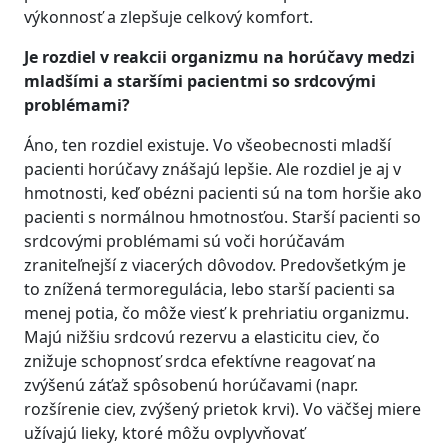
výkonnosť a zlepšuje celkový komfort.
Je rozdiel v reakcii organizmu na horúčavy medzi
mladšími a staršími pacientmi so srdcovými
problémami?
Áno, ten rozdiel existuje. Vo všeobecnosti mladší
pacienti horúčavy znášajú lepšie. Ale rozdiel je aj v
hmotnosti, keď obézni pacienti sú na tom horšie ako
pacienti s normálnou hmotnosťou. Starší pacienti so
srdcovými problémami sú voči horúčavám
zraniteľnejší z viacerých dôvodov. Predovšetkým je
to znížená termoregulácia, lebo starší pacienti sa
menej potia, čo môže viesť k prehriatiu organizmu.
Majú nižšiu srdcovú rezervu a elasticitu ciev, čo
znižuje schopnosť srdca efektívne reagovať na
zvýšenú záťaž spôsobenú horúčavami (napr.
rozšírenie ciev, zvýšený prietok krvi). Vo väčšej miere
užívajú lieky, ktoré môžu ovplyvňovať