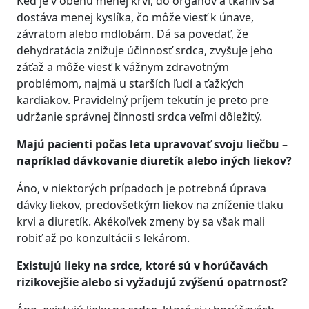
Keď je v obehu menej krvi, do orgánov a tkanív sa
dostáva menej kyslíka, čo môže viesť k únave,
závratom alebo mdlobám. Dá sa povedať, že
dehydratácia znižuje účinnosť srdca, zvyšuje jeho
záťaž a môže viesť k vážnym zdravotným
problémom, najmä u starších ľudí a ťažkých
kardiakov. Pravidelný príjem tekutín je preto pre
udržanie správnej činnosti srdca veľmi dôležitý.
Majú pacienti počas leta upravovať svoju liečbu –
napríklad dávkovanie diuretík alebo iných liekov?
Áno, v niektorých prípadoch je potrebná úprava
dávky liekov, predovšetkým liekov na zníženie tlaku
krvi a diuretík. Akékoľvek zmeny by sa však mali
robiť až po konzultácii s lekárom.
Existujú lieky na srdce, ktoré sú v horúčavách
rizikovejšie alebo si vyžadujú zvýšenú opatrnosť?