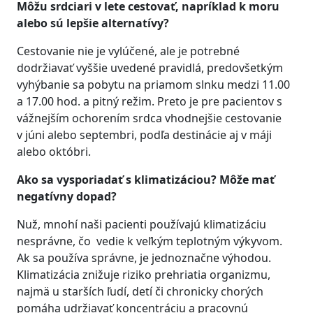
Môžu srdciari v lete cestovať, napríklad k moru
alebo sú lepšie alternatívy?
Cestovanie nie je vylúčené, ale je potrebné
dodržiavať vyššie uvedené pravidlá, predovšetkým
vyhýbanie sa pobytu na priamom slnku medzi 11.00
a 17.00 hod. a pitný režim. Preto je pre pacientov s
vážnejším ochorením srdca vhodnejšie cestovanie
v júni alebo septembri, podľa destinácie aj v máji
alebo októbri.
Ako sa vysporiadať s klimatizáciou? Môže mať
negatívny dopad?
Nuž, mnohí naši pacienti používajú klimatizáciu
nesprávne, čo vedie k veľkým teplotným výkyvom.
Ak sa používa správne, je jednoznačne výhodou.
Klimatizácia znižuje riziko prehriatia organizmu,
najmä u starších ľudí, detí či chronicky chorých
pomáha udržiavať koncentráciu a pracovnú