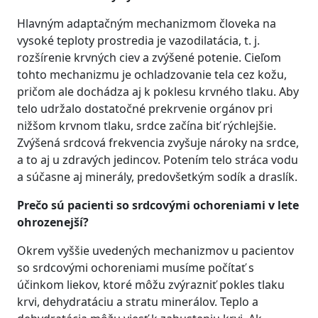
Hlavným adaptačným mechanizmom človeka na
vysoké teploty prostredia je vazodilatácia, t. j.
rozšírenie krvných ciev a zvýšené potenie. Cieľom
tohto mechanizmu je ochladzovanie tela cez kožu,
pričom ale dochádza aj k poklesu krvného tlaku. Aby
telo udržalo dostatočné prekrvenie orgánov pri
nižšom krvnom tlaku, srdce začína biť rýchlejšie.
Zvýšená srdcová frekvencia zvyšuje nároky na srdce,
a to aj u zdravých jedincov. Potením telo stráca vodu
a súčasne aj minerály, predovšetkým sodík a draslík.
Prečo sú pacienti so srdcovými ochoreniami v lete
ohrozenejší?
Okrem vyššie uvedených mechanizmov u pacientov
so srdcovými ochoreniami musíme počítať s
účinkom liekov, ktoré môžu zvýrazniť pokles tlaku
krvi, dehydratáciu a stratu minerálov. Teplo a