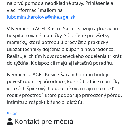
na prvú pomoc a neodkladné stavy. Prihlásenie a
viac informácií mailom na
lubomira.karolova@nke.agel.sk
V Nemocnici AGEL Košice-Šaca realizujú aj kurzy pre
hospitalizované mamičky. Sú určené pre všetky
mamičky, ktoré potrebujú precvičiť a prakticky
ukázať techniky dojčenia a kúpania novorodenca.
Realizuje ich tím Novorodeneckého oddelenia trikrát
do týždňa. K dispozícii majú aj laktačnú poradňu.
Nemocnica AGEL Košice-Šaca dlhodobo buduje
povesť rodinnej pôrodnice, kde sú budúce mamičky
v rukách špičkových odborníkov a majú možnosť
rodiť v prostredí, ktoré podporuje prirodzený pôrod,
intimitu a rešpekt k žene aj dieťaťu.
Späť
Kontakt pre médiá