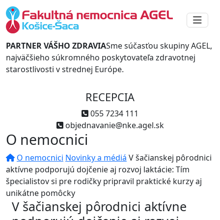
PARTNER VÁŠHO ZDRAVIA
Sme súčasťou skupiny AGEL,
najväčšieho súkromného poskytovateľa zdravotnej
starostlivosti v strednej Európe.
RECEPCIA
055 7234 111
objednavanie@nke.agel.sk
O nemocnici
O nemocnici
Novinky a médiá
V šačianskej pôrodnici
aktívne podporujú dojčenie aj rozvoj laktácie: Tím
špecialistov si pre rodičky pripravil praktické kurzy aj
unikátne pomôcky
V šačianskej pôrodnici aktívne