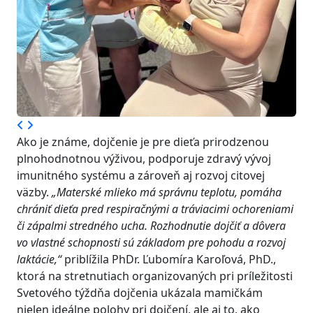
Ako je známe, dojčenie je pre dieťa prirodzenou
plnohodnotnou výživou, podporuje zdravý vývoj
imunitného systému a zároveň aj rozvoj citovej
väzby.
„Materské mlieko má správnu teplotu, pomáha
chrániť dieťa pred respiračnými a tráviacimi ochoreniami
či zápalmi stredného ucha. Rozhodnutie dojčiť a dôvera
vo vlastné schopnosti sú základom pre pohodu a rozvoj
laktácie,“
priblížila PhDr. Ľubomíra Karoľová, PhD.,
ktorá na stretnutiach organizovaných pri príležitosti
Svetového týždňa dojčenia ukázala mamičkám
nielen ideálne polohy pri dojčení, ale aj to, ako