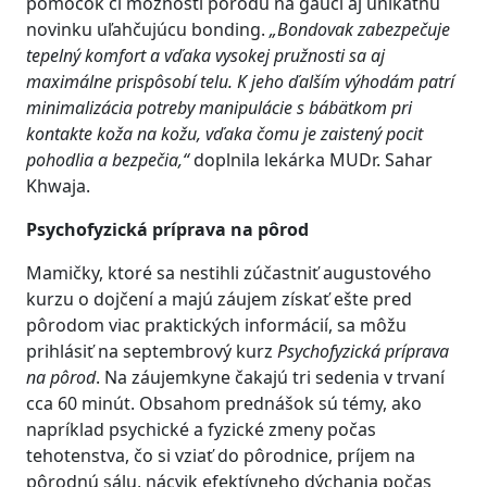
pomôcok či možnosti pôrodu na gauči aj unikátnu
novinku uľahčujúcu bonding.
„Bondovak zabezpečuje
tepelný komfort a vďaka vysokej pružnosti sa aj
maximálne prispôsobí telu. K jeho ďalším výhodám patrí
minimalizácia potreby manipulácie s bábätkom pri
kontakte koža na kožu, vďaka čomu je zaistený pocit
pohodlia a bezpečia,“
doplnila lekárka MUDr. Sahar
Khwaja.
Psychofyzická príprava na pôrod
Mamičky, ktoré sa nestihli zúčastniť augustového
kurzu o dojčení a majú záujem získať ešte pred
pôrodom viac praktických informácií, sa môžu
prihlásiť na septembrový kurz
Psychofyzická príprava
na pôrod
. Na záujemkyne čakajú tri sedenia v trvaní
cca 60 minút. Obsahom prednášok sú témy, ako
napríklad psychické a fyzické zmeny počas
tehotenstva, čo si vziať do pôrodnice, príjem na
pôrodnú sálu, nácvik efektívneho dýchania počas