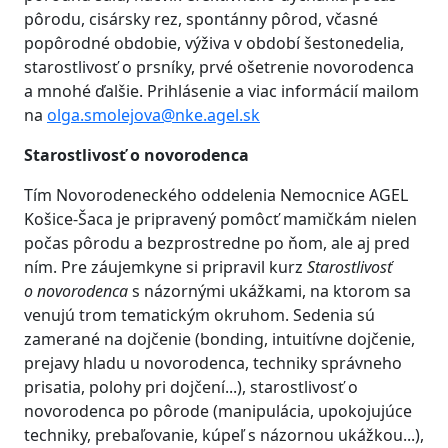
pôrodu, cisársky rez, spontánny pôrod, včasné
popôrodné obdobie, výživa v období šestonedelia,
starostlivosť o prsníky, prvé ošetrenie novorodenca
a mnohé ďalšie. Prihlásenie a viac informácií mailom
na
olga.smolejova@nke.agel.sk
Starostlivosť o novorodenca
Tím Novorodeneckého oddelenia Nemocnice AGEL
Košice-Šaca je pripravený pomôcť mamičkám nielen
počas pôrodu a bezprostredne po ňom, ale aj pred
ním. Pre záujemkyne si pripravil kurz
Starostlivosť
o novorodenca
s názornými ukážkami, na ktorom sa
venujú trom tematickým okruhom. Sedenia sú
zamerané na dojčenie (bonding, intuitívne dojčenie,
prejavy hladu u novorodenca, techniky správneho
prisatia, polohy pri dojčení...), starostlivosť o
novorodenca po pôrode (manipulácia, upokojujúce
techniky, prebaľovanie, kúpeľ s názornou ukážkou...),