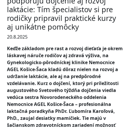
podporujú dojčenie aj rozvoj
laktácie: Tím špecialistov si pre
rodičky pripravil praktické kurzy
aj unikátne pomôcky
20.8.2025
Keďže základom pre rast a rozvoj dieťaťa je okrem
láskavej náruče rodičov aj zdravá výživa, na
Gynekologicko-pôrodníckej klinike Nemocnice
AGEL Košice-Šaca kladú dôraz nielen na rozvoj a
udržanie laktácie, ale aj na predpôrodné
vzdelávanie. Kurz o dojčení, ktorý pri príležitosti
augustového Svetového týždňa dojčenia viedla
vedúca sestra Novorodeneckého oddelenia
Nemocnice AGEL Košice-Šaca – profesionálna
laktačná poradkyňa PhDr. Ľubomíra Karoľová,
PhD., zaujal desiatky mamičiek. Tie majú v
šačianskom zdravotníckom zariadení možnosť