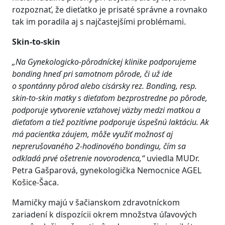
rozpoznať, že dieťatko je prisaté správne a rovnako
tak im poradila aj s najčastejšími problémami.
Skin-to-skin
„Na Gynekologicko-pôrodníckej klinike podporujeme
bonding hneď pri samotnom pôrode, či už ide
o spontánny pôrod alebo cisársky rez. Bonding, resp.
skin-to-skin matky s dieťaťom bezprostredne po pôrode,
podporuje vytvorenie vzťahovej väzby medzi matkou a
dieťaťom a tiež pozitívne podporuje úspešnú laktáciu. Ak
má pacientka záujem, môže využiť možnosť aj
neprerušovaného 2-hodinového bondingu, čím sa
odkladá prvé ošetrenie novorodenca,“
uviedla MUDr.
Petra Gašparová, gynekologička Nemocnice AGEL
Košice-Šaca.
Mamičky majú v šačianskom zdravotníckom
zariadení k dispozícii okrem množstva úľavových