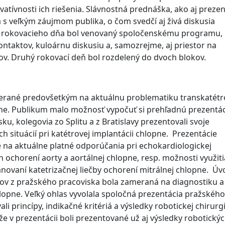
vatívnosti ich riešenia. Slávnostná prednáška, ako aj prezen
 s veľkým záujmom publika, o čom svedčí aj živá diskusia
 rokovacieho dňa bol venovaný spoločenskému programu, 
ontaktov, kuloárnu diskusiu a, samozrejme, aj priestor na
ov. Druhý rokovací deň bol rozdelený do dvoch blokov.
amerané predovšetkým na aktuálnu problematiku transkatétr
opne. Publikum malo možnosť vypočuť si prehľadnú prezentá
u, kolegovia zo Splitu a z Bratislavy prezentovali svoje
ch situácií pri katétrovej implantácii chlopne. Prezentácie
 na aktuálne platné odporúčania pri echokardiologickej
h ochorení aorty a aortálnej chlopne, resp. možnosti využiti
ánovaní katetrizačnej liečby ochorení mitrálnej chlopne. Ú
gov z pražského pracoviska bola zameraná na diagnostiku a
hlopne. Veľký ohlas vyvolala spoločná prezentácia pražského
li princípy, indikačné kritériá a výsledky robotickej chirurg
e v prezentácii boli prezentované už aj výsledky robotický