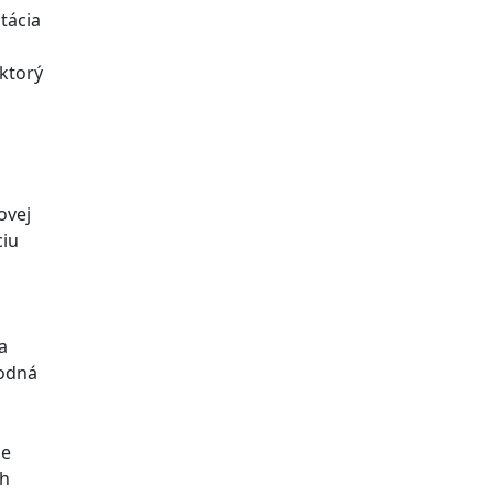
tácia
ktorý
ovej
ciu
a
vodná
ie
ch