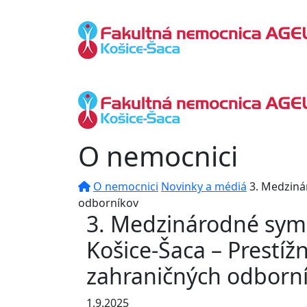
O nemocnici
O nemocnici
Novinky a médiá
3. Medziná
odborníkov
3. Medzinárodné sym
Košice-Šaca – Prestí
zahraničných odborn
1.9.2025