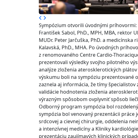
Sympózium otvorili úvodnými príhovormi: 
František Sabol, PhD., MPH, MBA, rektor UP
MUDr. Peter Jarčuška, PhD. a medicínska r
Kalavská, PhD., MHA. Po úvodných príhovo
z renomovaného Centre Cardio-Thoracique 
prezentovali výsledky svojho pilotného vý
analýze zloženia aterosklerotických plátov
výskumu boli na sympóziu prezentované od
zaznela aj informácia, že tímy špecialistov
validácie hodnotenia zloženia aterosklero
výrazným spôsobom ovplyvniť spôsob liečb
Odborný program sympózia bol rozdelený
sympózia bol venovaný prezentácii práce je
srdcovej a cievnej chirurgie, oddelenia nei
a intenzívnej medicíny a Kliniky kardiológ
prezentáciu zaujímavých klinických prípado