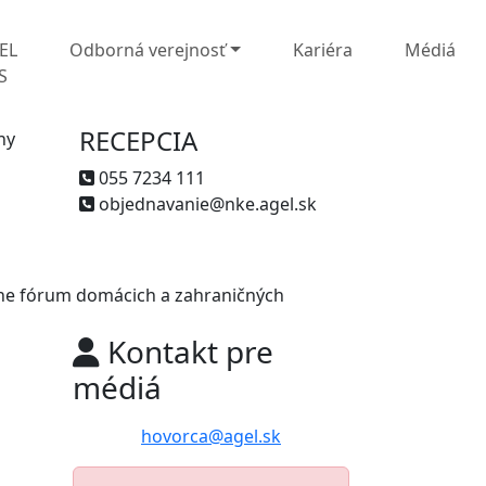
EL
Odborná verejnosť
Kariéra
Médiá
S
RECEPCIA
ny
055 7234 111
objednavanie@nke.agel.sk
žne fórum domácich a zahraničných
Kontakt pre
médiá
hovorca@agel.sk