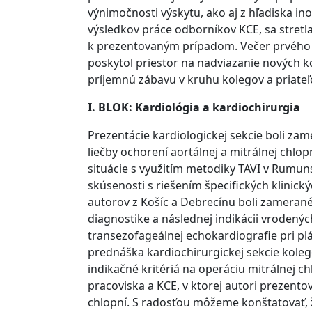
výnimočnosti výskytu, ako aj z hľadiska ino
výsledkov práce odborníkov KCE, sa stretla
k prezentovaným prípadom. Večer prvého
poskytol priestor na nadviazanie nových k
príjemnú zábavu v kruhu kolegov a priateľ
I. BLOK: Kardiológia a kardiochirurgia
Prezentácie kardiologickej sekcie boli z
liečby ochorení aortálnej a mitrálnej chl
situácie s využitím metodiky TAVI v Rumunsk
skúsenosti s riešením špecifických klinický
autorov z Košíc a Debrecínu boli zamerané
diagnostike a následnej indikácii vrodenýc
transezofageálnej echokardiografie pri pl
prednáška kardiochirurgickej sekcie kole
indikačné kritériá na operáciu mitrálnej c
pracoviska a KCE, v ktorej autori prezentova
chlopní. S radosťou môžeme konštatovať, ž