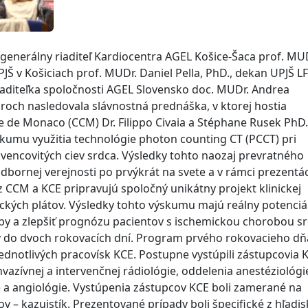
generálny riaditeľ Kardiocentra AGEL Košice-Šaca prof. MU
JŠ v Košiciach prof. MUDr. Daniel Pella, PhD., dekan UPJŠ LF
iaditeľka spoločnosti AGEL Slovensko doc. MUDr. Andrea
roch nasledovala slávnostná prednáška, v ktorej hostia
de Monaco (CCM) Dr. Filippo Civaia a Stéphane Rusek PhD.
skumu využitia technológie photon counting CT (PCCT) pri
 vencovitých ciev srdca. Výsledky tohto naozaj prevratného
bornej verejnosti po prvýkrát na svete a v rámci prezentá
 z CCM a KCE pripravujú spoločný unikátny projekt klinickej
tckých plátov. Výsledky tohto výskumu majú reálny potenciá
y a zlepšiť prognózu pacientov s ischemickou chorobou sr
 do dvoch rokovacích dní. Program prvého rokovacieho dň
dnotlivých pracovísk KCE. Postupne vystúpili zástupcovia K
nvazívnej a intervenčnej rádiológie, oddelenia anestéziológi
ie a angiológie. Vystúpenia zástupcov KCE boli zamerané na
v – kazuistík. Prezentované prípady boli špecifické z hľadis