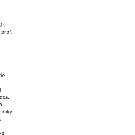
Dr.
 prof.
cie
l
dca.
a
liniky
e
ka