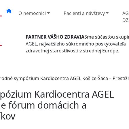
O nemocnici
Pacienti a návštevy
AG
DZ
PARTNER VÁŠHO ZDRAVIA
Sme súčasťou skupi
AGEL, najväčšieho súkromného poskytovateľa
zdravotnej starostlivosti v strednej Európe.
rodné sympózium Kardiocentra AGEL Košice-Šaca – Prestí
pózium Kardiocentra AGEL
žne fórum domácich a
íkov