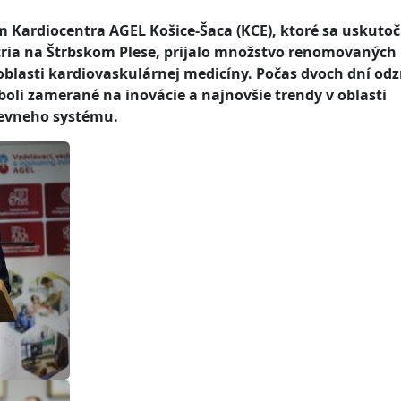
Kardiocentra AGEL Košice-Šaca (KCE), ktoré sa uskutoč
atria na Štrbskom Plese, prijalo množstvo renomovaných
blasti kardiovaskulárnej medicíny. Počas dvoch dní odz
boli zamerané na inovácie a najnovšie trendy v oblasti
ievneho systému.