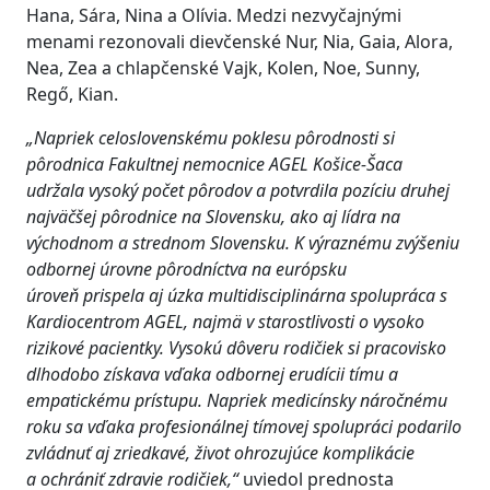
Hana, Sára, Nina a Olívia. Medzi nezvyčajnými
menami rezonovali dievčenské Nur, Nia, Gaia, Alora,
Nea, Zea a chlapčenské Vajk, Kolen, Noe, Sunny,
Regő, Kian.
„Napriek celoslovenskému poklesu pôrodnosti si
pôrodnica Fakultnej nemocnice AGEL Košice-Šaca
udržala vysoký počet pôrodov a potvrdila pozíciu druhej
najväčšej pôrodnice na Slovensku, ako aj lídra na
východnom a strednom Slovensku. K výraznému zvýšeniu
odbornej úrovne pôrodníctva na európsku
úroveň prispela aj úzka multidisciplinárna spolupráca s
Kardiocentrom AGEL, najmä v starostlivosti o vysoko
rizikové pacientky. Vysokú dôveru rodičiek si pracovisko
dlhodobo získava vďaka odbornej erudícii tímu a
empatickému prístupu. Napriek medicínsky náročnému
roku sa vďaka profesionálnej tímovej spolupráci podarilo
zvládnuť aj zriedkavé, život ohrozujúce komplikácie
a ochrániť zdravie rodičiek,“
uviedol prednosta