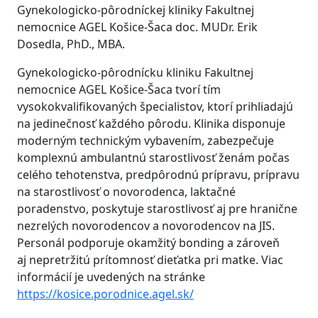
Gynekologicko-pôrodníckej kliniky Fakultnej
nemocnice AGEL Košice-Šaca doc. MUDr. Erik
Dosedla, PhD., MBA.
Gynekologicko-pôrodnícku kliniku Fakultnej
nemocnice AGEL Košice-Šaca tvorí tím
vysokokvalifikovaných špecialistov, ktorí prihliadajú
na jedinečnosť každého pôrodu. Klinika disponuje
moderným technickým vybavením, zabezpečuje
komplexnú ambulantnú starostlivosť ženám počas
celého tehotenstva, predpôrodnú prípravu, prípravu
na starostlivosť o novorodenca, laktačné
poradenstvo, poskytuje starostlivosť aj pre hranične
nezrelých novorodencov a novorodencov na JIS.
Personál podporuje okamžitý bonding a zároveň
aj nepretržitú prítomnosť dieťatka pri matke. Viac
informácií je uvedených na stránke
https://kosice.porodnice.agel.sk/