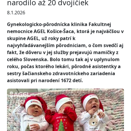
narodilo až 20 dvojičiek
8.1.2026
Gynekologicko-pôrodnícka klinika Fakultnej
nemocnice AGEL Košice-Šaca, ktorá je najväčšou v
skupine AGEL, už roky patrí k
najvyhľadávanejším pôrodniciam, o čom svedčí aj
fakt, že dôveru v jej služby prejavujú mamičky z
celého Slovenska. Bolo tomu tak aj v uplynulom
roku, počas ktorého lekári, pôrodné asistentky a
sestry šačianskeho zdravotníckeho zariadenia
asistovali pri narodení 1672 detí.