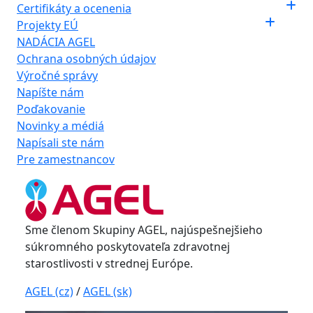
Certifikáty a ocenenia
Projekty EÚ
NADÁCIA AGEL
Ochrana osobných údajov
Výročné správy
Napíšte nám
Poďakovanie
Novinky a médiá
Napísali ste nám
Pre zamestnancov
Sme členom Skupiny AGEL, najúspešnejšieho
súkromného poskytovateľa zdravotnej
starostlivosti v strednej Európe.
AGEL (cz)
/
AGEL (sk)