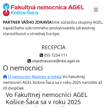
PARTNER VÁŠHO ZDRAVIA
Sme súčasťou skupiny AGEL,
najväčšieho súkromného poskytovateľa zdravotnej
starostlivosti v strednej Európe.
RECEPCIA
055 7234 111
objednavanie@nke.agel.sk
O nemocnici
O nemocnici
Novinky a médiá
Vo Fakultnej
nemocnici AGEL Košice-Šaca sa v roku 2025 narodilo až
20 dvojičiek
Vo Fakultnej nemocnici AGEL
Košice-Šaca sa v roku 2025