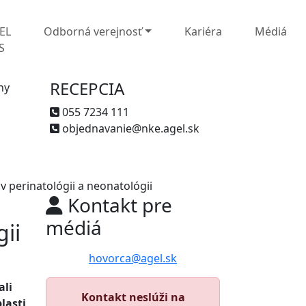
EL
Odborná verejnosť
Kariéra
Médiá
S
RECEPCIA
ny
055 7234 111
objednavanie@nke.agel.sk
v perinatológii a neonatológii
Kontakt pre
médiá
gii
hovorca@agel.sk
ali
Kontakt neslúži na
lasti