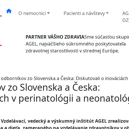
O nemocnici
Pacienti a návštevy
AG
DZ
PARTNER VÁŠHO ZDRAVIA
Sme súčasťou skupi
AGEL, najväčšieho súkromného poskytovateľa
zdravotnej starostlivosti v strednej Európe.
 odborníkov zo Slovenska a Česka: Diskutovali o inováciách 
v zo Slovenska a Česka:
ch v perinatológii a neonatoló
Vzdelávací, vedecký a výskumný inštitút AGEL zrealizov
 a dieťa, zameraného na vzdelávanie zdravotníkov v ob