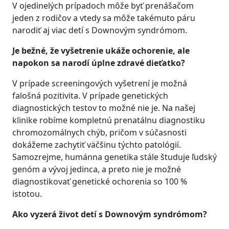
V ojedinelých prípadoch môže byť prenášačom
jeden z rodičov a vtedy sa môže takémuto páru
narodiť aj viac detí s Downovým syndrómom.
Je bežné, že vyšetrenie ukáže ochorenie, ale
napokon sa narodí úplne zdravé dieťatko?
V prípade screeningových vyšetrení je možná
falošná pozitivita. V prípade genetických
diagnostických testov to možné nie je. Na našej
klinike robíme kompletnú prenatálnu diagnostiku
chromozomálnych chýb, pričom v súčasnosti
dokážeme zachytiť väčšinu týchto patológií.
Samozrejme, humánna genetika stále študuje ľudský
genóm a vývoj jedinca, a preto nie je možné
diagnostikovať genetické ochorenia so 100 %
istotou.
Ako vyzerá život detí s Downovým syndrómom?