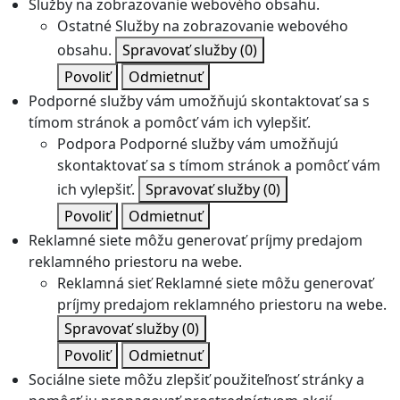
Služby na zobrazovanie webového obsahu.
Ostatné
Služby na zobrazovanie webového
obsahu.
Spravovať služby
(0)
Povoliť
Odmietnuť
Podporné služby vám umožňujú skontaktovať sa s
tímom stránok a pomôcť vám ich vylepšiť.
Podpora
Podporné služby vám umožňujú
skontaktovať sa s tímom stránok a pomôcť vám
ich vylepšiť.
Spravovať služby
(0)
Povoliť
Odmietnuť
Reklamné siete môžu generovať príjmy predajom
reklamného priestoru na webe.
Reklamná sieť
Reklamné siete môžu generovať
príjmy predajom reklamného priestoru na webe.
Spravovať služby
(0)
Povoliť
Odmietnuť
Sociálne siete môžu zlepšiť použiteľnosť stránky a