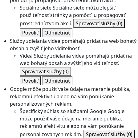
pomôcť ju propagovať prostredníctvom akcií.
Sociálne siete
Sociálne siete môžu zlepšiť
použiteľnosť stránky a pomôcť ju propagovať
prostredníctvom akcií.
Spravovať služby
(0)
Povoliť
Odmietnuť
Služby zdieľania videa pomáhajú pridať na web bohatý
obsah a zvýšiť jeho viditeľnosť.
Videá
Služby zdieľania videa pomáhajú pridať na
web bohatý obsah a zvýšiť jeho viditeľnosť.
Spravovať služby
(0)
Povoliť
Odmietnuť
Google môže použiť vaše údaje na meranie publika,
reklamnú efektivitu alebo na vám ponúkanie
personalizovaných reklám.
Špecifický súhlas so službami Google
Google
môže použiť vaše údaje na meranie publika,
reklamnú efektivitu alebo na vám ponúkanie
personalizovaných reklám.
Spravovať služby
(0)