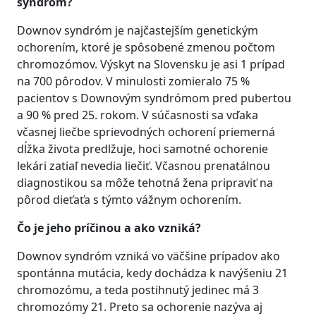
syndróm?
Downov syndróm je najčastejším genetickým
ochorením, ktoré je spôsobené zmenou počtom
chromozómov. Výskyt na Slovensku je asi 1 prípad
na 700 pôrodov. V minulosti zomieralo 75 %
pacientov s Downovým syndrómom pred pubertou
a 90 % pred 25. rokom. V súčasnosti sa vďaka
včasnej liečbe sprievodných ochorení priemerná
dĺžka života predlžuje, hoci samotné ochorenie
lekári zatiaľ nevedia liečiť. Včasnou prenatálnou
diagnostikou sa môže tehotná žena pripraviť na
pôrod dieťaťa s týmto vážnym ochorením.
Čo je jeho príčinou a ako vzniká?
Downov syndróm vzniká vo väčšine prípadov ako
spontánna mutácia, kedy dochádza k navýšeniu 21
chromozómu, a teda postihnutý jedinec má 3
chromozómy 21. Preto sa ochorenie nazýva aj