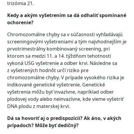
trizómia 21.
Kedy a akým vyšetrením sa dá odhaliť spomínané
ochorenie?
Chromozomálne chyby sa v súčasnosti vyhľadávajú
screeningovými vyšetreniami a tým najvhodnejším je
prvotrimestrálny kombinovaný screening, pri
ktorom sa medzi 11. a 14. týždňom tehotnosti
vykoná USG vyšetrenie a odber krvi. Následne sa
z vyšetrených hodnôt určí riziko pre
chromozomálne chyby. V prípade vysokého rizika je
indikované genetické vyšetrenie. Genetické
vyšetrenia môžu byť invazívne, napríklad odber
plodovej vody alebo neinvazívne, kde vieme vyšetriť
DNA plodu z materskej krvi.
Dá sa hovoriť aj o predispozícii? Ak áno, v akých
prípadoch? Môže byť dedičný?