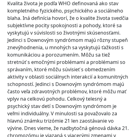
Kvalita života je podľa WHO definovaná ako stav
kompletného fyzického, psychického a sociálneho
blaha. Iná definícia hovorí, že o kvalite života svedčia
subjektívne pocity spokojnosti a pohody, ktoré sa
vyskytujú v súvislosti so životnými skúsenosťami.
Jedinci s Downovým syndrómom majú rôzny stupeň
znevýhodnenia, u mnohých sa vyskytujú ťažkosti s
komunikáciou a porozumením. Môžu sa tiež
stretnúť s emočnými problémami a problémami so
správaním, ktoré môžu súvisieť s obmedzením
aktivity v oblasti sociálnych interakcií a komunitných
schopností. Jedinci s Downovým syndrómom majú
často veľa zdravotných problémov, ktoré môžu mať
vplyv na celkovú pohodu. Celkový telesný a
psychický stav detí s Downovým syndrómom je
veľmi individuálny. V minulosti sa považovalo za
hlavnú známku trizómie 21 len zaostávanie vo
vývine. Dnes vieme, že nadbytočná génová dávka 21.
chromozómu je viazaná s viacerými zmenami v