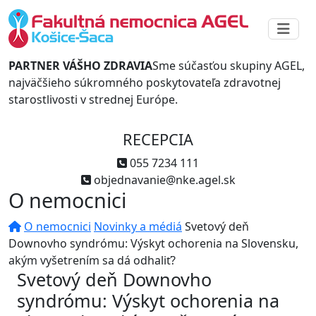
PARTNER VÁŠHO ZDRAVIA
Sme súčasťou skupiny AGEL,
najväčšieho súkromného poskytovateľa zdravotnej
starostlivosti v strednej Európe.
RECEPCIA
055 7234 111
objednavanie@nke.agel.sk
O nemocnici
O nemocnici
Novinky a médiá
Svetový deň
Downovho syndrómu: Výskyt ochorenia na Slovensku,
akým vyšetrením sa dá odhaliť?
Svetový deň Downovho
syndrómu: Výskyt ochorenia na