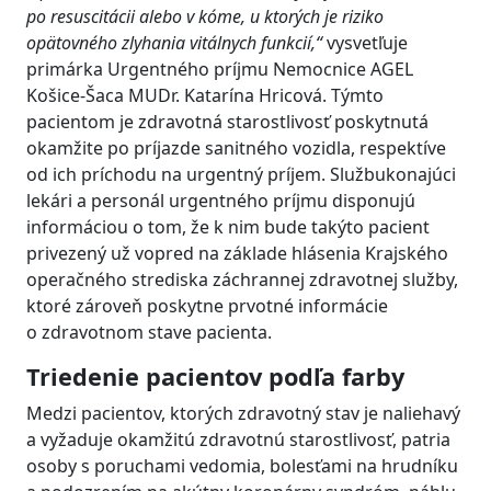
po resuscitácii alebo v kóme, u ktorých je riziko
opätovného zlyhania vitálnych funkcií,“
vysvetľuje
primárka Urgentného príjmu Nemocnice AGEL
Košice-Šaca MUDr. Katarína Hricová. Týmto
pacientom je zdravotná starostlivosť poskytnutá
okamžite po príjazde sanitného vozidla, respektíve
od ich príchodu na urgentný príjem. Službukonajúci
lekári a personál urgentného príjmu disponujú
informáciou o tom, že k nim bude takýto pacient
privezený už vopred na základe hlásenia Krajského
operačného strediska záchrannej zdravotnej služby,
ktoré zároveň poskytne prvotné informácie
o zdravotnom stave pacienta.
Triedenie pacientov podľa farby
Medzi pacientov, ktorých zdravotný stav je naliehavý
a vyžaduje okamžitú zdravotnú starostlivosť, patria
osoby s poruchami vedomia, bolesťami na hrudníku