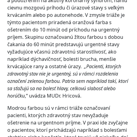
a podozrením na akútny koronárny syndróm, náhlu
cievnu mozgovú príhodu či úrazové stavy s veľkým
krvácaním alebo po autonehode. V zmysle triáže je
týmto pacientom priradená oranžová farba s
ošetrením do 10 minút od príchodu na urgentný
príjem. Skupinu označovanú žltou farbou s dobou
čakania do 60 minút predstavujú urgentné stavy
vyžadujúce včasnú zdravotnú starostlivosť, ako
napríklad dýchavičnosť, bolesti brucha, menšie
krvácajúce rany a ostatné úrazy.
„Pacienti, ktorých
zdravotný stav nie je urgentný
,
sú v rámci rozdelenia
označení zelenou farbou.
Patria sem napríklad takí, ktorí
sa sťažujú sa na bolesť hlavy, celkovú slabosť alebo
horúčku
,“ uvádza MUDr. Hricová.
Modrou farbou sú v rámci triáže označovaní
pacienti, ktorých zdravotný stav nevyžaduje
ošetrenie na urgentnom príjme. V praxi ide zvyčajne
o pacientov, ktorí prichádzajú napríklad s bolesťami