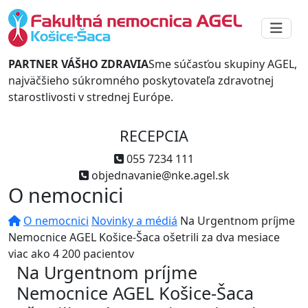
PARTNER VÁŠHO ZDRAVIA
Sme súčasťou skupiny AGEL,
najväčšieho súkromného poskytovateľa zdravotnej
starostlivosti v strednej Európe.
RECEPCIA
055 7234 111
objednavanie@nke.agel.sk
O nemocnici
O nemocnici
Novinky a médiá
Na Urgentnom príjme
Nemocnice AGEL Košice-Šaca ošetrili za dva mesiace
viac ako 4 200 pacientov
Na Urgentnom príjme
Nemocnice AGEL Košice-Šaca