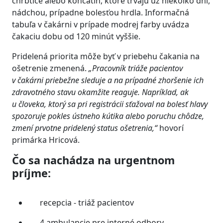
chrbtice alebo končatín, ktoré trvajú už niekoľko dní,
nádchou, prípadne bolesťou hrdla. Informačná
tabuľa v čakárni v prípade modrej farby uvádza
čakaciu dobu od 120 minút vyššie.
Pridelená priorita môže byť v priebehu čakania na
ošetrenie zmenená.
„Pracovník
triáže
pacientov
v čakárni priebežne sleduje a na prípadné zhoršenie ich
zdravotného stavu okamžite reaguje. Napríklad, ak
u človeka, ktorý sa pri registrácii sťažoval na bolesť hlavy
spozoruje pokles ústneho kútika alebo
poruchu chôdze,
zmení prvotne pridelený status ošetrenia,“
hovorí
primárka Hricová.
Čo sa nachádza na urgentnom
príjme:
recepcia - triáž pacientov
4 ambulancie pre interné odbory