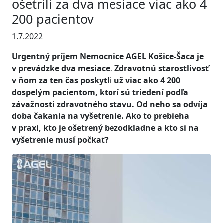
ošetrili za dva mesiace viac ako 4
200 pacientov
1.7.2022
Urgentný príjem Nemocnice AGEL Košice-Šaca je
v prevádzke dva mesiace. Zdravotnú starostlivosť
v ňom za ten čas poskytli už viac ako 4 200
dospelým pacientom, ktorí sú triedení podľa
závažnosti zdravotného stavu. Od neho sa odvíja
doba čakania na vyšetrenie. Ako to prebieha
v praxi, kto je ošetrený bezodkladne a kto si na
vyšetrenie musí počkať?