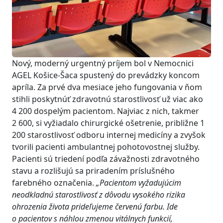
Nový, moderný urgentný príjem bol v Nemocnici
AGEL Košice-Šaca spustený do prevádzky koncom
apríla. Za prvé dva mesiace jeho fungovania v ňom
stihli poskytnúť zdravotnú starostlivosť už viac ako
4 200 dospelým pacientom. Najviac z nich, takmer
2 600, si vyžiadalo chirurgické ošetrenie, približne 1
200 starostlivosť odboru internej medicíny a zvyšok
tvorili pacienti ambulantnej pohotovostnej služby.
Pacienti sú triedení podľa závažnosti zdravotného
stavu a rozlišujú sa priradením príslušného
farebného označenia.
„Pacientom vyžadujúcim
neodkladnú starostlivosť z dôvodu vysokého rizika
ohrozenia života prideľujeme červenú farbu.
Ide
o pacientov s náhlou zmenou vitálnych funkci
í
,